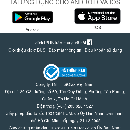
TẢI ỨNG DỤNG CHO ANDROID VÀ IOS
iOS
Android
click1BUS trên mạng xã hội
|
Giới thiệu click1BUS
|
Bảo mật thông tin
|
Điều khoản sử dụng
Công ty TNHH SiGlaz Việt Nam.
Địa chỉ: 20-C2, đường số 69, Tân Quy Đông, Phường Tân Phong,
Quận 7, Tp.Hồ Chí Minh.
Điện thoại (+84) 283 620 1527
Giấy phép đầu tư số: 1004/GP-HCM, do Ủy Ban Nhân Dân thành
phố Hồ Chí Minh cấp ngày 21.12.2005
Giấy chứng nhận đầu tư số: 411043002372, do Ủy Ban Nhân