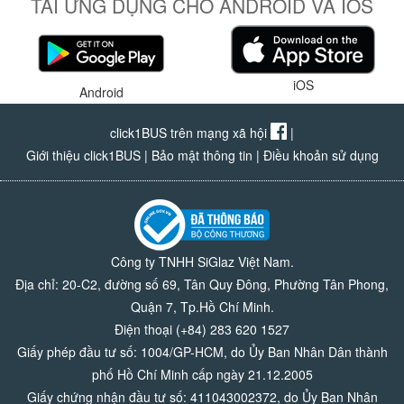
TẢI ỨNG DỤNG CHO ANDROID VÀ IOS
iOS
Android
click1BUS trên mạng xã hội
|
Giới thiệu click1BUS
|
Bảo mật thông tin
|
Điều khoản sử dụng
Công ty TNHH SiGlaz Việt Nam.
Địa chỉ: 20-C2, đường số 69, Tân Quy Đông, Phường Tân Phong,
Quận 7, Tp.Hồ Chí Minh.
Điện thoại (+84) 283 620 1527
Giấy phép đầu tư số: 1004/GP-HCM, do Ủy Ban Nhân Dân thành
phố Hồ Chí Minh cấp ngày 21.12.2005
Giấy chứng nhận đầu tư số: 411043002372, do Ủy Ban Nhân