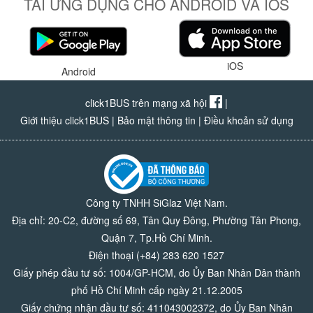
TẢI ỨNG DỤNG CHO ANDROID VÀ IOS
iOS
Android
click1BUS trên mạng xã hội
|
Giới thiệu click1BUS
|
Bảo mật thông tin
|
Điều khoản sử dụng
Công ty TNHH SiGlaz Việt Nam.
Địa chỉ: 20-C2, đường số 69, Tân Quy Đông, Phường Tân Phong,
Quận 7, Tp.Hồ Chí Minh.
Điện thoại (+84) 283 620 1527
Giấy phép đầu tư số: 1004/GP-HCM, do Ủy Ban Nhân Dân thành
phố Hồ Chí Minh cấp ngày 21.12.2005
Giấy chứng nhận đầu tư số: 411043002372, do Ủy Ban Nhân