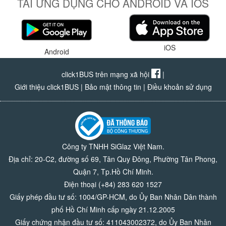
TẢI ỨNG DỤNG CHO ANDROID VÀ IOS
iOS
Android
click1BUS trên mạng xã hội
|
Giới thiệu click1BUS
|
Bảo mật thông tin
|
Điều khoản sử dụng
Công ty TNHH SiGlaz Việt Nam.
Địa chỉ: 20-C2, đường số 69, Tân Quy Đông, Phường Tân Phong,
Quận 7, Tp.Hồ Chí Minh.
Điện thoại (+84) 283 620 1527
Giấy phép đầu tư số: 1004/GP-HCM, do Ủy Ban Nhân Dân thành
phố Hồ Chí Minh cấp ngày 21.12.2005
Giấy chứng nhận đầu tư số: 411043002372, do Ủy Ban Nhân