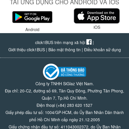
TẢI ỨNG DỤNG CHO ANDROID VÀ IOS
iOS
Android
click1BUS trên mạng xã hội
|
Giới thiệu click1BUS
|
Bảo mật thông tin
|
Điều khoản sử dụng
Công ty TNHH SiGlaz Việt Nam.
Địa chỉ: 20-C2, đường số 69, Tân Quy Đông, Phường Tân Phong,
Quận 7, Tp.Hồ Chí Minh.
Điện thoại (+84) 283 620 1527
Giấy phép đầu tư số: 1004/GP-HCM, do Ủy Ban Nhân Dân thành
phố Hồ Chí Minh cấp ngày 21.12.2005
Giấy chứng nhận đầu tư số: 411043002372, do Ủy Ban Nhân