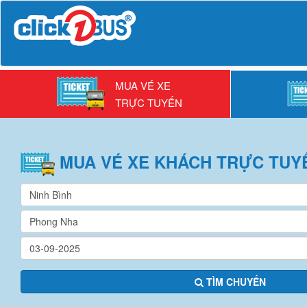
MUA VÉ XE
TRỰC TUYẾN
MUA VÉ
XE KHÁCH
TRỰC TUY
TÌM CHUYẾN