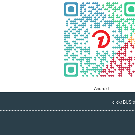
Android
click1BUS t