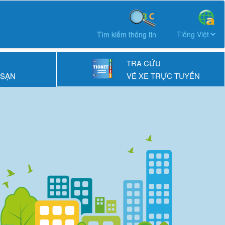
Tìm kiếm thông tin
TRA CỨU
 SẠN
VÉ XE TRỰC TUYẾN