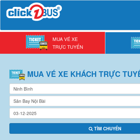
MUA VÉ XE
TRỰC TUYẾN
MUA VÉ
XE KHÁCH
TRỰC TUY
TÌM CHUYẾN