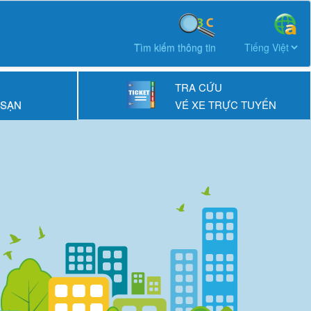
Tìm kiếm thông tin
TRA CỨU
 SẠN
VÉ XE TRỰC TUYẾN