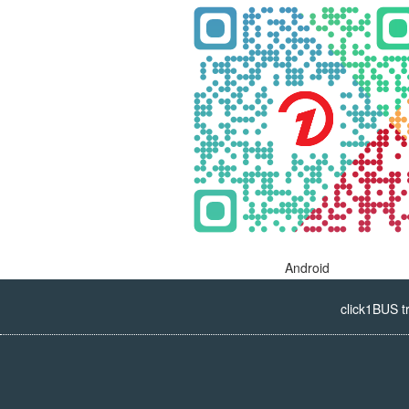
Android
click1BUS t