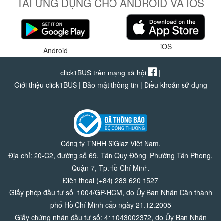
TẢI ỨNG DỤNG CHO ANDROID VÀ IOS
iOS
Android
click1BUS trên mạng xã hội
|
Giới thiệu click1BUS
|
Bảo mật thông tin
|
Điều khoản sử dụng
Công ty TNHH SiGlaz Việt Nam.
Địa chỉ: 20-C2, đường số 69, Tân Quy Đông, Phường Tân Phong,
Quận 7, Tp.Hồ Chí Minh.
Điện thoại (+84) 283 620 1527
Giấy phép đầu tư số: 1004/GP-HCM, do Ủy Ban Nhân Dân thành
phố Hồ Chí Minh cấp ngày 21.12.2005
Giấy chứng nhận đầu tư số: 411043002372, do Ủy Ban Nhân