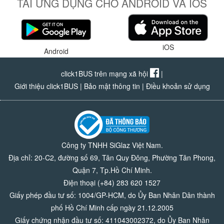
TẢI ỨNG DỤNG CHO ANDROID VÀ IOS
iOS
Android
click1BUS trên mạng xã hội
|
Giới thiệu click1BUS
|
Bảo mật thông tin
|
Điều khoản sử dụng
Công ty TNHH SiGlaz Việt Nam.
Địa chỉ: 20-C2, đường số 69, Tân Quy Đông, Phường Tân Phong,
Quận 7, Tp.Hồ Chí Minh.
Điện thoại (+84) 283 620 1527
Giấy phép đầu tư số: 1004/GP-HCM, do Ủy Ban Nhân Dân thành
phố Hồ Chí Minh cấp ngày 21.12.2005
Giấy chứng nhận đầu tư số: 411043002372, do Ủy Ban Nhân