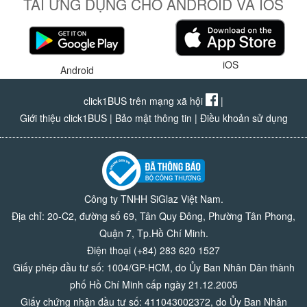
TẢI ỨNG DỤNG CHO ANDROID VÀ IOS
iOS
Android
click1BUS trên mạng xã hội
|
Giới thiệu click1BUS
|
Bảo mật thông tin
|
Điều khoản sử dụng
Công ty TNHH SiGlaz Việt Nam.
Địa chỉ: 20-C2, đường số 69, Tân Quy Đông, Phường Tân Phong,
Quận 7, Tp.Hồ Chí Minh.
Điện thoại (+84) 283 620 1527
Giấy phép đầu tư số: 1004/GP-HCM, do Ủy Ban Nhân Dân thành
phố Hồ Chí Minh cấp ngày 21.12.2005
Giấy chứng nhận đầu tư số: 411043002372, do Ủy Ban Nhân