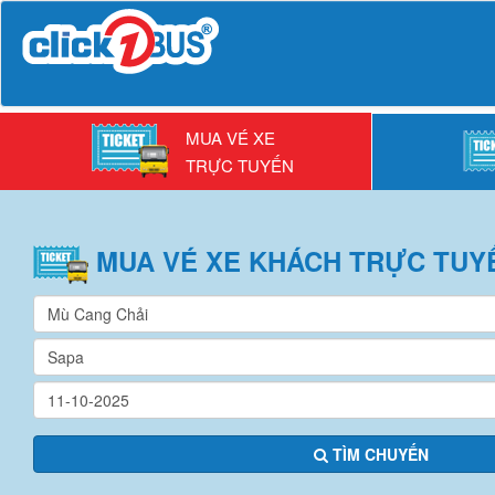
MUA VÉ XE
TRỰC TUYẾN
MUA VÉ
XE KHÁCH
TRỰC TUY
TÌM CHUYẾN