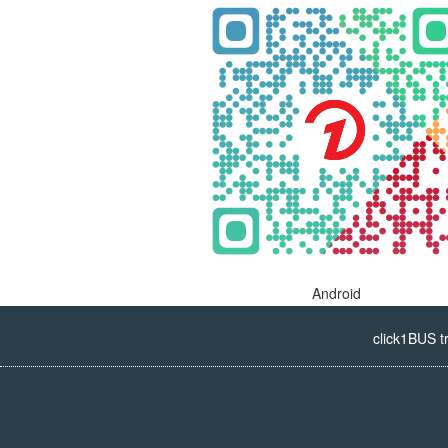
Android
click1BUS t