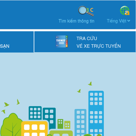
Tìm kiếm thông tin
TRA CỨU
 SẠN
VÉ XE TRỰC TUYẾN