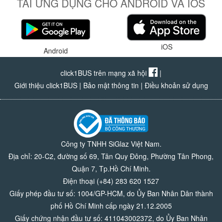
TẢI ỨNG DỤNG CHO ANDROID VÀ IOS
iOS
Android
click1BUS trên mạng xã hội
|
Giới thiệu click1BUS
|
Bảo mật thông tin
|
Điều khoản sử dụng
Công ty TNHH SiGlaz Việt Nam.
Địa chỉ: 20-C2, đường số 69, Tân Quy Đông, Phường Tân Phong,
Quận 7, Tp.Hồ Chí Minh.
Điện thoại (+84) 283 620 1527
Giấy phép đầu tư số: 1004/GP-HCM, do Ủy Ban Nhân Dân thành
phố Hồ Chí Minh cấp ngày 21.12.2005
Giấy chứng nhận đầu tư số: 411043002372, do Ủy Ban Nhân