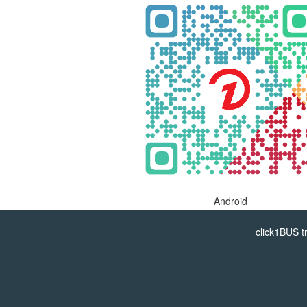
Android
click1BUS t