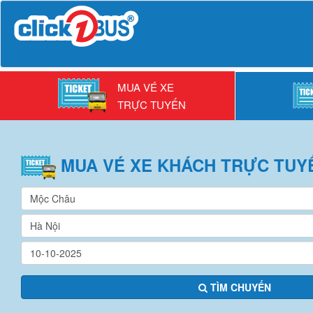
MUA VÉ XE
TRỰC TUYẾN
MUA VÉ
XE KHÁCH
TRỰC TUY
TÌM CHUYẾN