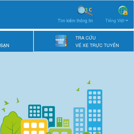
Tìm kiếm thông tin
TRA CỨU
 SẠN
VÉ XE TRỰC TUYẾN