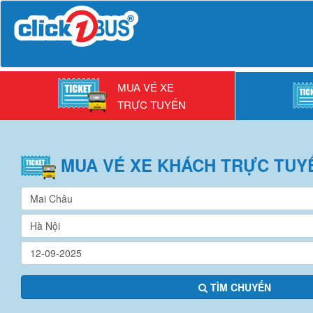
MUA VÉ XE
TRỰC TUYẾN
MUA VÉ
XE KHÁCH
TRỰC TUY
TÌM CHUYẾN