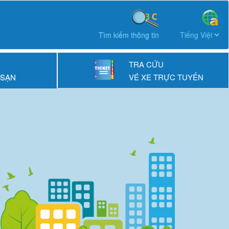
Tìm kiếm thông tin
TRA CỨU
 SẠN
VÉ XE TRỰC TUYẾN