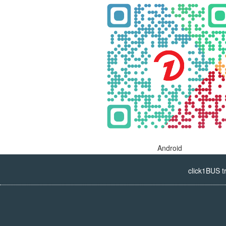
Android
click1BUS t