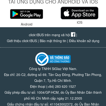
TẢI ỨNG DỤNG CHO ANDROID VÀ IOS
iOS
Android
click1BUS trên mạng xã hội
|
Giới thiệu click1BUS
|
Bảo mật thông tin
|
Điều khoản sử dụng
Công ty TNHH SiGlaz Việt Nam.
Địa chỉ: 20-C2, đường số 69, Tân Quy Đông, Phường Tân Phong,
Quận 7, Tp.Hồ Chí Minh.
Điện thoại (+84) 283 620 1527
Giấy phép đầu tư số: 1004/GP-HCM, do Ủy Ban Nhân Dân thành
phố Hồ Chí Minh cấp ngày 21.12.2005
Giấy chứng nhận đầu tư số: 411043002372, do Ủy Ban Nhân