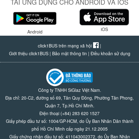
TẢI ỨNG DỤNG CHO ANDROID VÀ IOS
iOS
Android
click1BUS trên mạng xã hội
|
Giới thiệu click1BUS
|
Bảo mật thông tin
|
Điều khoản sử dụng
Công ty TNHH SiGlaz Việt Nam.
Địa chỉ: 20-C2, đường số 69, Tân Quy Đông, Phường Tân Phong,
Quận 7, Tp.Hồ Chí Minh.
Điện thoại (+84) 283 620 1527
Giấy phép đầu tư số: 1004/GP-HCM, do Ủy Ban Nhân Dân thành
phố Hồ Chí Minh cấp ngày 21.12.2005
Giấy chứng nhận đầu tư số: 411043002372, do Ủy Ban Nhân