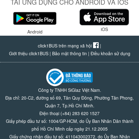
TẢI ỨNG DỤNG CHO ANDROID VÀ IOS
iOS
Android
click1BUS trên mạng xã hội
|
Giới thiệu click1BUS
|
Bảo mật thông tin
|
Điều khoản sử dụng
Công ty TNHH SiGlaz Việt Nam.
Địa chỉ: 20-C2, đường số 69, Tân Quy Đông, Phường Tân Phong,
Quận 7, Tp.Hồ Chí Minh.
Điện thoại (+84) 283 620 1527
Giấy phép đầu tư số: 1004/GP-HCM, do Ủy Ban Nhân Dân thành
phố Hồ Chí Minh cấp ngày 21.12.2005
Giấy chứng nhận đầu tư số: 411043002372, do Ủy Ban Nhân