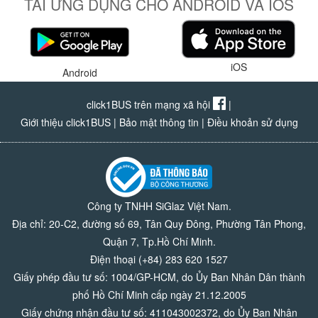
TẢI ỨNG DỤNG CHO ANDROID VÀ IOS
iOS
Android
click1BUS trên mạng xã hội
|
Giới thiệu click1BUS
|
Bảo mật thông tin
|
Điều khoản sử dụng
Công ty TNHH SiGlaz Việt Nam.
Địa chỉ: 20-C2, đường số 69, Tân Quy Đông, Phường Tân Phong,
Quận 7, Tp.Hồ Chí Minh.
Điện thoại (+84) 283 620 1527
Giấy phép đầu tư số: 1004/GP-HCM, do Ủy Ban Nhân Dân thành
phố Hồ Chí Minh cấp ngày 21.12.2005
Giấy chứng nhận đầu tư số: 411043002372, do Ủy Ban Nhân