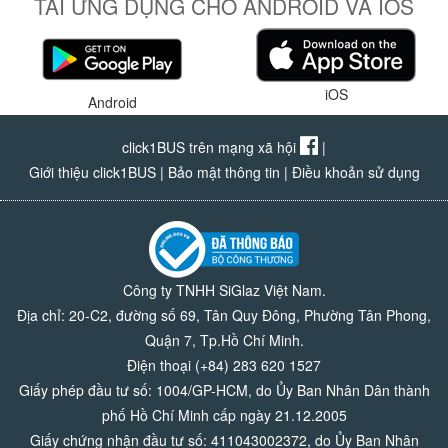
TẢI ỨNG DỤNG CHO ANDROID VÀ IOS
iOS
Android
click1BUS trên mạng xã hội
|
Giới thiệu click1BUS
|
Bảo mật thông tin
|
Điều khoản sử dụng
Công ty TNHH SiGlaz Việt Nam.
Địa chỉ: 20-C2, đường số 69, Tân Quy Đông, Phường Tân Phong,
Quận 7, Tp.Hồ Chí Minh.
Điện thoại (+84) 283 620 1527
Giấy phép đầu tư số: 1004/GP-HCM, do Ủy Ban Nhân Dân thành
phố Hồ Chí Minh cấp ngày 21.12.2005
Giấy chứng nhận đầu tư số: 411043002372, do Ủy Ban Nhân