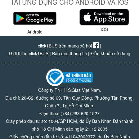
TẢI ỨNG DỤNG CHO ANDROID VÀ IOS
iOS
Android
click1BUS trên mạng xã hội
|
Giới thiệu click1BUS
|
Bảo mật thông tin
|
Điều khoản sử dụng
Công ty TNHH SiGlaz Việt Nam.
Địa chỉ: 20-C2, đường số 69, Tân Quy Đông, Phường Tân Phong,
Quận 7, Tp.Hồ Chí Minh.
Điện thoại (+84) 283 620 1527
Giấy phép đầu tư số: 1004/GP-HCM, do Ủy Ban Nhân Dân thành
phố Hồ Chí Minh cấp ngày 21.12.2005
Giấy chứng nhận đầu tư số: 411043002372, do Ủy Ban Nhân