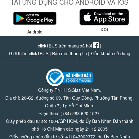
TẢI ỨNG DỤNG CHO ANDROID VÀ IOS
iOS
Android
click1BUS trên mạng xã hội
|
Giới thiệu click1BUS
|
Bảo mật thông tin
|
Điều khoản sử dụng
Công ty TNHH SiGlaz Việt Nam.
Địa chỉ: 20-C2, đường số 69, Tân Quy Đông, Phường Tân Phong,
Quận 7, Tp.Hồ Chí Minh.
Điện thoại (+84) 283 620 1527
Giấy phép đầu tư số: 1004/GP-HCM, do Ủy Ban Nhân Dân thành
phố Hồ Chí Minh cấp ngày 21.12.2005
Giấy chứng nhận đầu tư số: 411043002372, do Ủy Ban Nhân