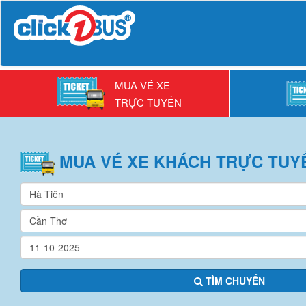
MUA VÉ XE
TRỰC TUYẾN
MUA VÉ
XE KHÁCH
TRỰC TUY
TÌM CHUYẾN