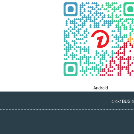
Android
click1BUS t