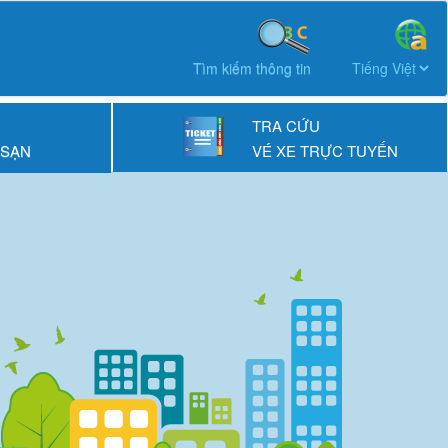
Tìm kiếm thông tin
TRA CỨU
 SẠN
VÉ XE TRỰC TUYẾN