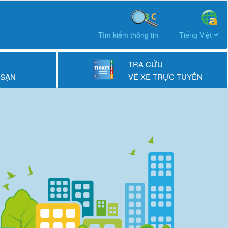
Tìm kiếm thông tin
TRA CỨU
 SẠN
VÉ XE TRỰC TUYẾN