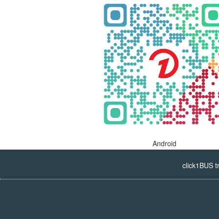
Android
click1BUS t