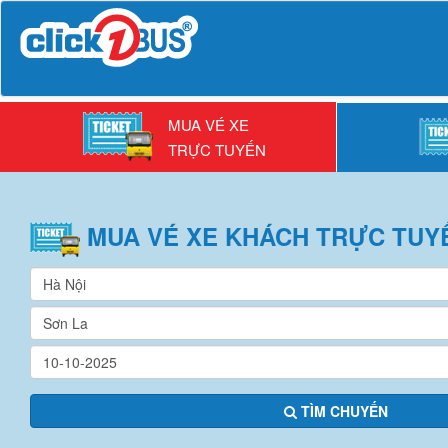
MUA VÉ XE
TRỰC TUYẾN
MUA VÉ
XE KHÁCH
TRỰC TUY
TÌM CHUYẾN