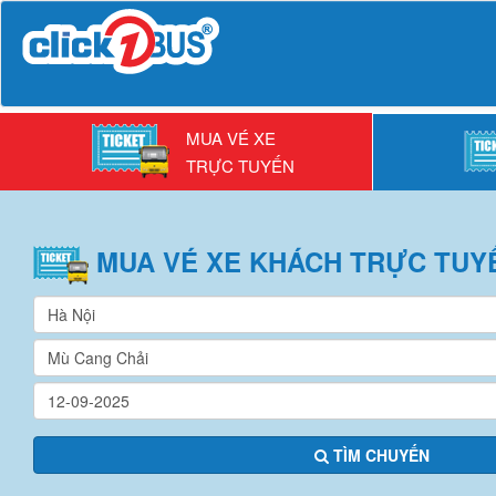
MUA VÉ XE
TRỰC TUYẾN
MUA VÉ
XE KHÁCH
TRỰC TUY
TÌM CHUYẾN