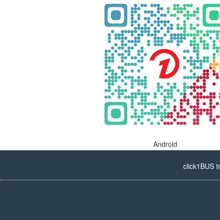
Android
click1BUS t