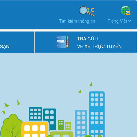
Tìm kiếm thông tin
TRA CỨU
 SẠN
VÉ XE TRỰC TUYẾN