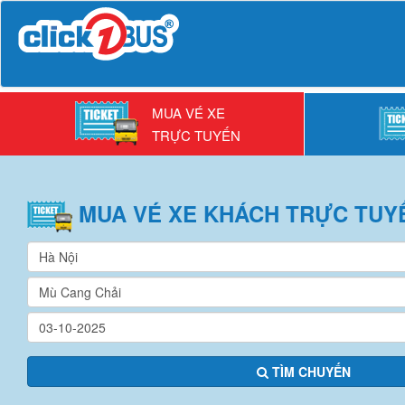
MUA VÉ XE
TRỰC TUYẾN
MUA VÉ
XE KHÁCH
TRỰC TUY
TÌM CHUYẾN