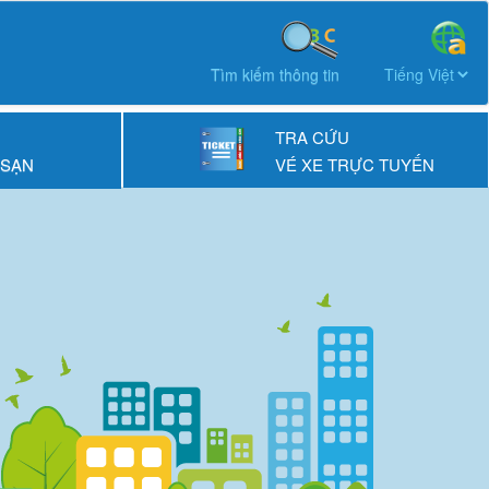
Tìm kiếm thông tin
TRA CỨU
 SẠN
VÉ XE TRỰC TUYẾN