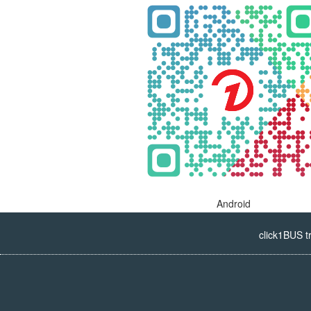
Android
click1BUS t