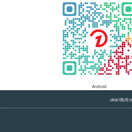
Android
click1BUS t