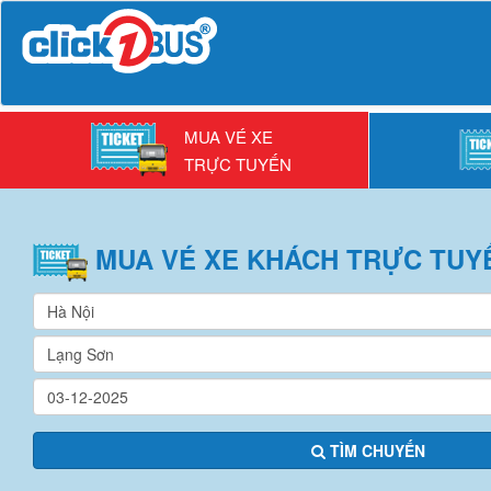
MUA VÉ XE
TRỰC TUYẾN
MUA VÉ
XE KHÁCH
TRỰC TUY
TÌM CHUYẾN