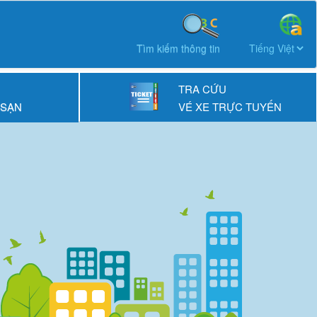
Tìm kiếm thông tin
TRA CỨU
 SẠN
VÉ XE TRỰC TUYẾN