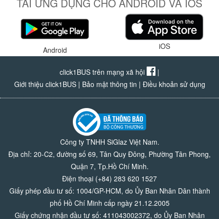
TẢI ỨNG DỤNG CHO ANDROID VÀ IOS
iOS
Android
click1BUS trên mạng xã hội
|
Giới thiệu click1BUS
|
Bảo mật thông tin
|
Điều khoản sử dụng
Công ty TNHH SiGlaz Việt Nam.
Địa chỉ: 20-C2, đường số 69, Tân Quy Đông, Phường Tân Phong,
Quận 7, Tp.Hồ Chí Minh.
Điện thoại (+84) 283 620 1527
Giấy phép đầu tư số: 1004/GP-HCM, do Ủy Ban Nhân Dân thành
phố Hồ Chí Minh cấp ngày 21.12.2005
Giấy chứng nhận đầu tư số: 411043002372, do Ủy Ban Nhân