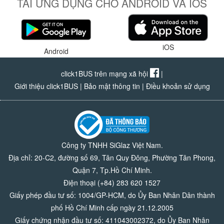
TẢI ỨNG DỤNG CHO ANDROID VÀ IOS
iOS
Android
click1BUS trên mạng xã hội
|
Giới thiệu click1BUS
|
Bảo mật thông tin
|
Điều khoản sử dụng
Công ty TNHH SiGlaz Việt Nam.
Địa chỉ: 20-C2, đường số 69, Tân Quy Đông, Phường Tân Phong,
Quận 7, Tp.Hồ Chí Minh.
Điện thoại (+84) 283 620 1527
Giấy phép đầu tư số: 1004/GP-HCM, do Ủy Ban Nhân Dân thành
phố Hồ Chí Minh cấp ngày 21.12.2005
Giấy chứng nhận đầu tư số: 411043002372, do Ủy Ban Nhân