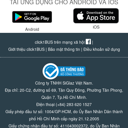
TẢI ỨNG DỤNG CHO ANDROID VÀ IOS
iOS
Android
click1BUS trên mạng xã hội
|
Giới thiệu click1BUS
|
Bảo mật thông tin
|
Điều khoản sử dụng
Công ty TNHH SiGlaz Việt Nam.
Địa chỉ: 20-C2, đường số 69, Tân Quy Đông, Phường Tân Phong,
Quận 7, Tp.Hồ Chí Minh.
Điện thoại (+84) 283 620 1527
Giấy phép đầu tư số: 1004/GP-HCM, do Ủy Ban Nhân Dân thành
phố Hồ Chí Minh cấp ngày 21.12.2005
Giấy chứng nhận đầu tư số: 411043002372, do Ủy Ban Nhân