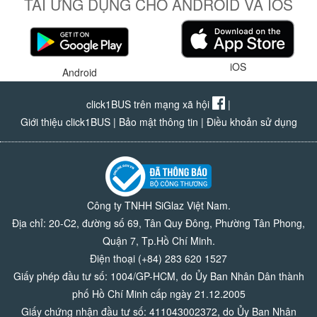
TẢI ỨNG DỤNG CHO ANDROID VÀ IOS
iOS
Android
click1BUS trên mạng xã hội
|
Giới thiệu click1BUS
|
Bảo mật thông tin
|
Điều khoản sử dụng
Công ty TNHH SiGlaz Việt Nam.
Địa chỉ: 20-C2, đường số 69, Tân Quy Đông, Phường Tân Phong,
Quận 7, Tp.Hồ Chí Minh.
Điện thoại (+84) 283 620 1527
Giấy phép đầu tư số: 1004/GP-HCM, do Ủy Ban Nhân Dân thành
phố Hồ Chí Minh cấp ngày 21.12.2005
Giấy chứng nhận đầu tư số: 411043002372, do Ủy Ban Nhân