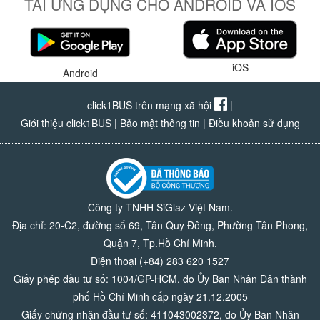
TẢI ỨNG DỤNG CHO ANDROID VÀ IOS
iOS
Android
click1BUS trên mạng xã hội
|
Giới thiệu click1BUS
|
Bảo mật thông tin
|
Điều khoản sử dụng
Công ty TNHH SiGlaz Việt Nam.
Địa chỉ: 20-C2, đường số 69, Tân Quy Đông, Phường Tân Phong,
Quận 7, Tp.Hồ Chí Minh.
Điện thoại (+84) 283 620 1527
Giấy phép đầu tư số: 1004/GP-HCM, do Ủy Ban Nhân Dân thành
phố Hồ Chí Minh cấp ngày 21.12.2005
Giấy chứng nhận đầu tư số: 411043002372, do Ủy Ban Nhân