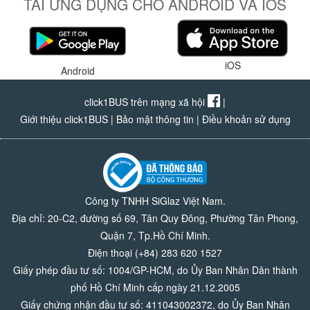
TẢI ỨNG DỤNG CHO ANDROID VÀ IOS
iOS
Android
click1BUS trên mạng xã hội
|
Giới thiệu click1BUS
|
Bảo mật thông tin
|
Điều khoản sử dụng
Công ty TNHH SiGlaz Việt Nam.
Địa chỉ: 20-C2, đường số 69, Tân Quy Đông, Phường Tân Phong,
Quận 7, Tp.Hồ Chí Minh.
Điện thoại (+84) 283 620 1527
Giấy phép đầu tư số: 1004/GP-HCM, do Ủy Ban Nhân Dân thành
phố Hồ Chí Minh cấp ngày 21.12.2005
Giấy chứng nhận đầu tư số: 411043002372, do Ủy Ban Nhân