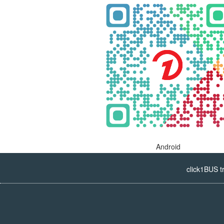
Android
click1BUS t