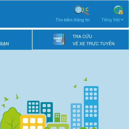
Tìm kiếm thông tin
TRA CỨU
 SẠN
VÉ XE TRỰC TUYẾN