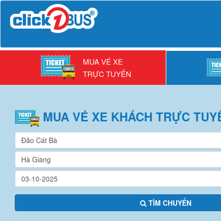
MUA VÉ XE
TRỰC TUYẾN
MUA VÉ
XE KHÁCH
TRỰC TUY
TÌM CHUYẾN