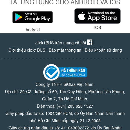
TẢI ỨNG DỤNG CHO ANDROID VÀ IOS
iOS
Android
click1BUS trên mạng xã hội
|
Giới thiệu click1BUS
|
Bảo mật thông tin
|
Điều khoản sử dụng
Công ty TNHH SiGlaz Việt Nam.
Địa chỉ: 20-C2, đường số 69, Tân Quy Đông, Phường Tân Phong,
Quận 7, Tp.Hồ Chí Minh.
Điện thoại (+84) 283 620 1527
Giấy phép đầu tư số: 1004/GP-HCM, do Ủy Ban Nhân Dân thành
phố Hồ Chí Minh cấp ngày 21.12.2005
Giấy chứng nhận đầu tư số: 411043002372, do Ủy Ban Nhân