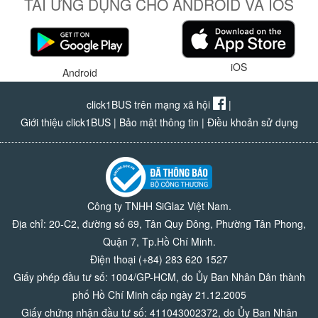
TẢI ỨNG DỤNG CHO ANDROID VÀ IOS
iOS
Android
click1BUS trên mạng xã hội
|
Giới thiệu click1BUS
|
Bảo mật thông tin
|
Điều khoản sử dụng
Công ty TNHH SiGlaz Việt Nam.
Địa chỉ: 20-C2, đường số 69, Tân Quy Đông, Phường Tân Phong,
Quận 7, Tp.Hồ Chí Minh.
Điện thoại (+84) 283 620 1527
Giấy phép đầu tư số: 1004/GP-HCM, do Ủy Ban Nhân Dân thành
phố Hồ Chí Minh cấp ngày 21.12.2005
Giấy chứng nhận đầu tư số: 411043002372, do Ủy Ban Nhân