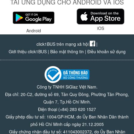
TẢI ỨNG DỤNG CHO ANDROID VÀ IOS
iOS
Android
click1BUS trên mạng xã hội
|
Giới thiệu click1BUS
|
Bảo mật thông tin
|
Điều khoản sử dụng
Công ty TNHH SiGlaz Việt Nam.
Địa chỉ: 20-C2, đường số 69, Tân Quy Đông, Phường Tân Phong,
Quận 7, Tp.Hồ Chí Minh.
Điện thoại (+84) 283 620 1527
Giấy phép đầu tư số: 1004/GP-HCM, do Ủy Ban Nhân Dân thành
phố Hồ Chí Minh cấp ngày 21.12.2005
Giấy chứng nhận đầu tư số: 411043002372, do Ủy Ban Nhân