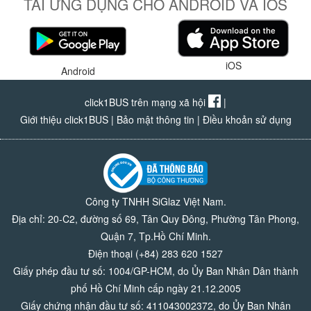
TẢI ỨNG DỤNG CHO ANDROID VÀ IOS
iOS
Android
click1BUS trên mạng xã hội
|
Giới thiệu click1BUS
|
Bảo mật thông tin
|
Điều khoản sử dụng
Công ty TNHH SiGlaz Việt Nam.
Địa chỉ: 20-C2, đường số 69, Tân Quy Đông, Phường Tân Phong,
Quận 7, Tp.Hồ Chí Minh.
Điện thoại (+84) 283 620 1527
Giấy phép đầu tư số: 1004/GP-HCM, do Ủy Ban Nhân Dân thành
phố Hồ Chí Minh cấp ngày 21.12.2005
Giấy chứng nhận đầu tư số: 411043002372, do Ủy Ban Nhân